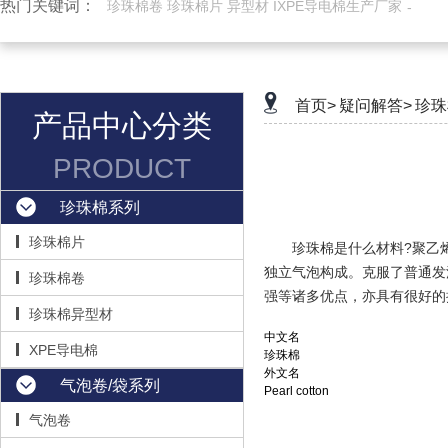
热门关键词：
珍珠棉卷 珍珠棉片 异型材 IXPE导电棉生产厂家
首页>
疑问解答>
珍珠
产品中心分类
PRODUCT
珍珠棉系列
珍珠棉片
珍珠棉是什么材料
?聚乙
独立气泡构成。克服了普通发
珍珠棉卷
强等诸多优点，亦具有很好的
珍珠棉异型材
中文名
XPE导电棉
珍珠棉
外文名
气泡卷/袋系列
Pearl cotton
气泡卷