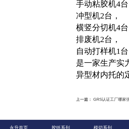
手动粘胶机
4
冲型
机
2
台，
横竖分切机
4
排废机
2台，
自动打样机
1
是一家
生产实
异型材内托的
上一篇：
GRS认证工厂哪家
永升首页
胶纸系列
模切系列