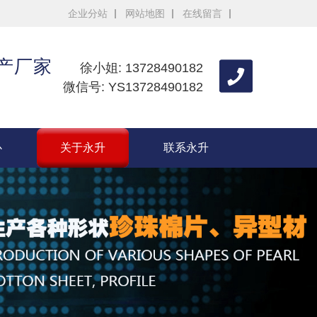
企业分站
网站地图
在线留言
生产厂家
徐小姐: 13728490182
微信号: YS13728490182
心
关于永升
联系永升