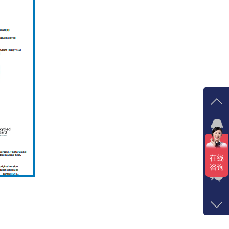
在线
点我
在
咨询
1372
客服