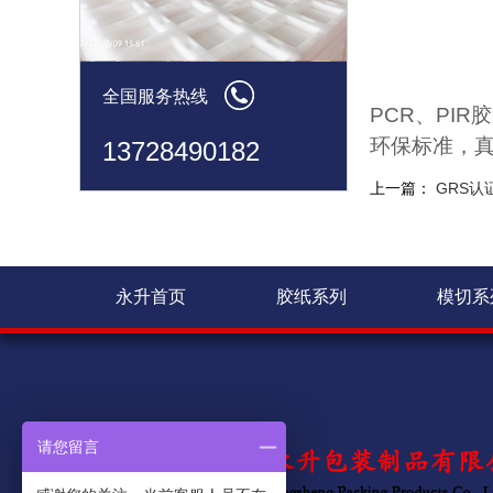
全国服务热线
PCR
、
PIR
胶
环保标准，
13728490182
上一篇：
GRS认
永升首页
胶纸系列
模切系
请您留言