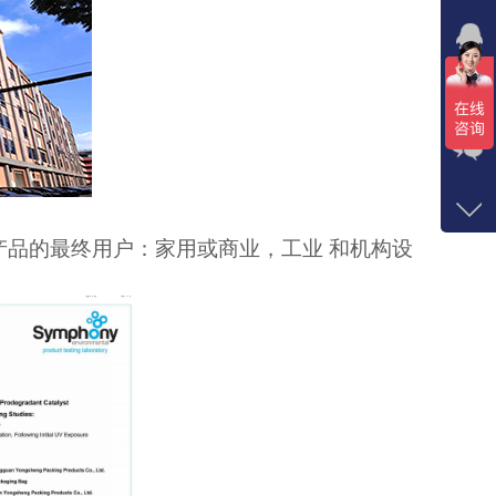
在线
点我
在
咨询
1372
产品的最终用户：家用或商业，工业
和机构设
客服
4292