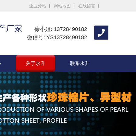
企业分站
网站地图
在线留言
生产厂家
徐小姐: 13728490182
微信号: YS13728490182
心
关于永升
联系永升