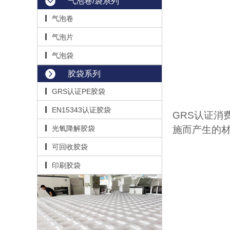
气泡卷/袋系列
气泡卷
气泡片
气泡袋
胶袋系列
GRS认证PE胶袋
EN15343认证胶袋
GRS
认证消
光氧降解胶袋
施而产生的
可回收胶袋
印刷胶袋